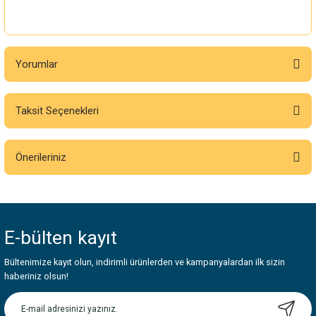
Yorumlar
Taksit Seçenekleri
Bu ürüne ilk yorumu siz yapın!
Önerileriniz
Yorum Yaz
Bu ürünün fiyat bilgisi, resim, ürün açıklamalarında ve diğer konularda
yetersiz gördüğünüz noktaları öneri formunu kullanarak tarafımıza
iletebilirsiniz.
E-bülten
kayıt
Görüş ve önerileriniz için teşekkür ederiz.
Bültenimize kayıt olun, indirimli ürünlerden ve kampanyalardan ilk sizin
Ürün resmi kalitesiz, bozuk veya görüntülenemiyor.
haberiniz olsun!
Ürün açıklamasında eksik bilgiler bulunuyor.
Ürün bilgilerinde hatalar bulunuyor.