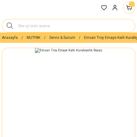
Anasayfa
MUTFAK
Servis & Sunum
Emsan Troy Emaye Katlı Kurabi