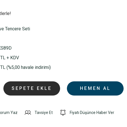
lerle!
ve Tencere Seti
S89D
 TL + KDV
TL (%5,00 havale indirimi)
SEPETE EKLE
HEMEN AL
orum Yaz
Tavsiye Et
Fiyatı Düşünce Haber Ver