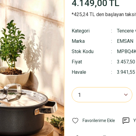
4.149,00 TL
*425,24 TL den başlayan taksit
Kategori
Tencere 
Marka
EMSAN
Stok Kodu
MPBQ4K
Fiyat
3.457,50
Havale
3.941,55 
Y