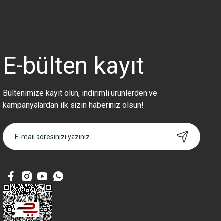
Ürün resmi kalitesiz, bozuk veya görüntülenemiyor.
Ürün açıklamasında eksik bilgiler bulunuyor.
Ürün bilgilerinde hatalar bulunuyor.
Ürün fiyatı diğer sitelerden daha pahalı.
E-bülten
kayıt
Bu ürüne benzer farklı alternatifler olmalı.
Bültenimize kayıt olun, indirimli ürünlerden ve
kampanyalardan ilk sizin haberiniz olsun!