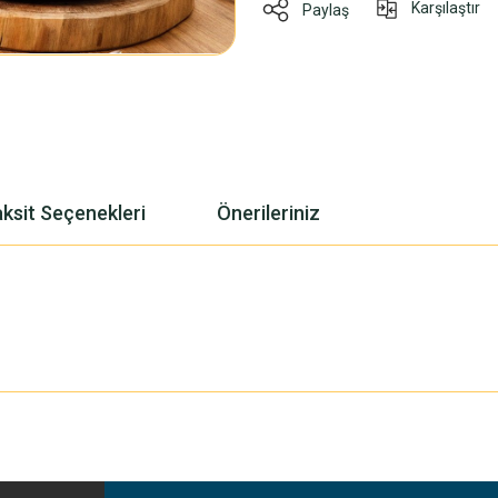
Karşılaştır
Paylaş
ksit Seçenekleri
Önerileriniz
yetersiz gördüğünüz noktaları öneri formunu kullanarak tarafımıza iletebilirsiniz
Bu ürüne ilk yorumu siz yapın!