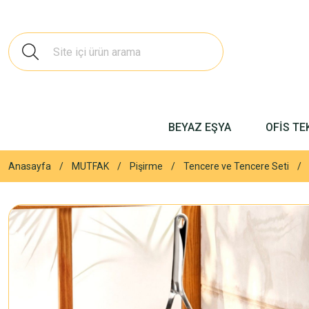
BEYAZ EŞYA
OFİS TE
Anasayfa
MUTFAK
Pişirme
Tencere ve Tencere Seti