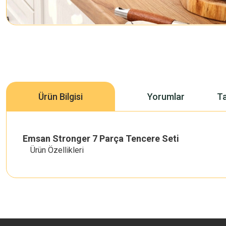
Ürün Bilgisi
Yorumlar
Ta
Emsan Stronger 7 Parça Tencere Seti
Ürün Özellikleri
Bu ürünün fiyat bilgisi, resim, ürün açıklamalarında ve diğer konularda 
Görüş ve önerileriniz için teşekkür ederiz.