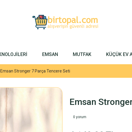
KNOLOJİLERİ
EMSAN
MUTFAK
KÜÇÜK EV 
Emsan Stronger 7 Parça Tencere Seti
Emsan Stronger
0 yorum