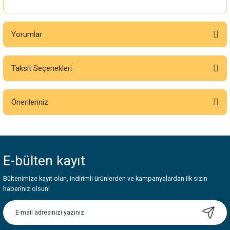
Yorumlar
Taksit Seçenekleri
Bu ürüne ilk yorumu siz yapın!
Önerileriniz
Yorum Yaz
Bu ürünün fiyat bilgisi, resim, ürün açıklamalarında ve diğer konularda
yetersiz gördüğünüz noktaları öneri formunu kullanarak tarafımıza
iletebilirsiniz.
E-bülten
kayıt
Görüş ve önerileriniz için teşekkür ederiz.
Bültenimize kayıt olun, indirimli ürünlerden ve kampanyalardan ilk sizin
Ürün resmi kalitesiz, bozuk veya görüntülenemiyor.
haberiniz olsun!
Ürün açıklamasında eksik bilgiler bulunuyor.
Ürün bilgilerinde hatalar bulunuyor.
Ürün fiyatı diğer sitelerden daha pahalı.