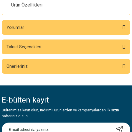
Ürün Özellikleri
Yorumlar
Taksit Seçenekleri
Bu ürüne ilk yorumu siz yapın!
Önerileriniz
Yorum Yaz
Bu ürünün fiyat bilgisi, resim, ürün açıklamalarında ve diğer konularda
yetersiz gördüğünüz noktaları öneri formunu kullanarak tarafımıza
iletebilirsiniz.
E-bülten
kayıt
Görüş ve önerileriniz için teşekkür ederiz.
Bültenimize kayıt olun, indirimli ürünlerden ve kampanyalardan ilk sizin
Ürün resmi kalitesiz, bozuk veya görüntülenemiyor.
haberiniz olsun!
Ürün açıklamasında eksik bilgiler bulunuyor.
Ürün bilgilerinde hatalar bulunuyor.