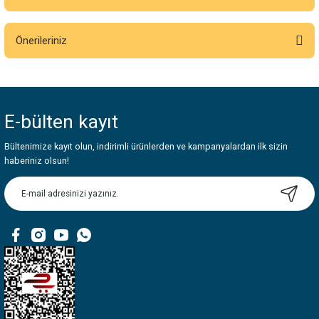
Bu ürüne ilk yorumu siz yapın!
Önerileriniz
Yorum Yaz
Bu ürünün fiyat bilgisi, resim, ürün açıklamalarında ve diğer konularda
yetersiz gördüğünüz noktaları öneri formunu kullanarak tarafımıza
iletebilirsiniz.
E-bülten
kayıt
Görüş ve önerileriniz için teşekkür ederiz.
Bültenimize kayıt olun, indirimli ürünlerden ve kampanyalardan ilk sizin
Ürün resmi kalitesiz, bozuk veya görüntülenemiyor.
haberiniz olsun!
Ürün açıklamasında eksik bilgiler bulunuyor.
Ürün bilgilerinde hatalar bulunuyor.
Ürün fiyatı diğer sitelerden daha pahalı.
Bu ürüne benzer farklı alternatifler olmalı.