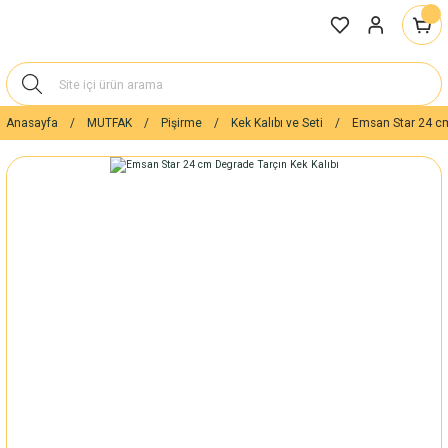
Anasayfa
MUTFAK
Pişirme
Kek Kalıbı ve Seti
Emsan Star 24 cm