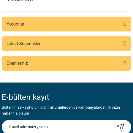
Yorumlar
Taksit Seçenekleri
Bu ürüne ilk yorumu siz yapın!
Önerileriniz
Yorum Yaz
Bu ürünün fiyat bilgisi, resim, ürün açıklamalarında ve diğer konularda
yetersiz gördüğünüz noktaları öneri formunu kullanarak tarafımıza
iletebilirsiniz.
E-bülten
kayıt
Görüş ve önerileriniz için teşekkür ederiz.
Bültenimize kayıt olun, indirimli ürünlerden ve kampanyalardan ilk sizin
Ürün resmi kalitesiz, bozuk veya görüntülenemiyor.
haberiniz olsun!
Ürün açıklamasında eksik bilgiler bulunuyor.
Ürün bilgilerinde hatalar bulunuyor.