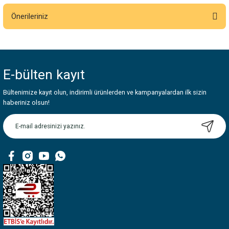
Önerileriniz
Yorum Yaz
Bu ürünün fiyat bilgisi, resim, ürün açıklamalarında ve diğer konularda
yetersiz gördüğünüz noktaları öneri formunu kullanarak tarafımıza
iletebilirsiniz.
E-bülten
kayıt
Görüş ve önerileriniz için teşekkür ederiz.
Bültenimize kayıt olun, indirimli ürünlerden ve kampanyalardan ilk sizin
Ürün resmi kalitesiz, bozuk veya görüntülenemiyor.
haberiniz olsun!
Ürün açıklamasında eksik bilgiler bulunuyor.
Ürün bilgilerinde hatalar bulunuyor.
Ürün fiyatı diğer sitelerden daha pahalı.
Bu ürüne benzer farklı alternatifler olmalı.
Gönder