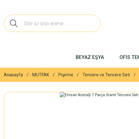
BEYAZ EŞYA
OFİS TE
Anasayfa
MUTFAK
Pişirme
Tencere ve Tencere Seti