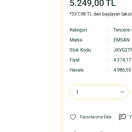
5.249,00 TL
*537,98 TL den başlayan taksit
Kategori
Tencere 
Marka
EMSAN
Stok Kodu
JXVG2T
Fiyat
4.374,17
Havale
4.986,55 
Y