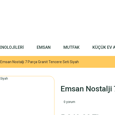
KNOLOJİLERİ
EMSAN
MUTFAK
KÜÇÜK EV 
Emsan Nostalji 7 Parça Granit Tencere Seti Siyah
Emsan Nostalji 
0 yorum