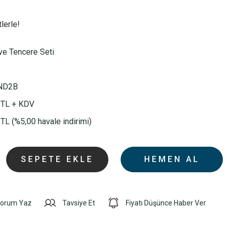
lerle!
ve Tencere Seti
ND2B
 TL + KDV
TL (%5,00 havale indirimi)
SEPETE EKLE
HEMEN AL
orum Yaz
Tavsiye Et
Fiyatı Düşünce Haber Ver