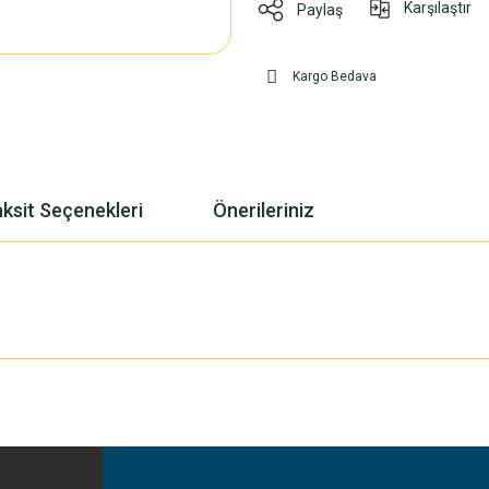
Karşılaştır
Paylaş
Kargo Bedava
ksit Seçenekleri
Önerileriniz
yetersiz gördüğünüz noktaları öneri formunu kullanarak tarafımıza iletebilirsiniz
Bu ürüne ilk yorumu siz yapın!