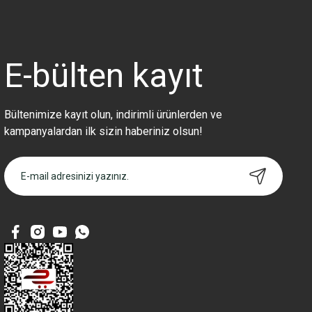
Ürün resmi kalitesiz, bozuk veya görüntülenemiyor.
Ürün açıklamasında eksik bilgiler bulunuyor.
Ürün bilgilerinde hatalar bulunuyor.
Ürün fiyatı diğer sitelerden daha pahalı.
E-bülten
kayıt
Bu ürüne benzer farklı alternatifler olmalı.
Bültenimize kayıt olun, indirimli ürünlerden ve
kampanyalardan ilk sizin haberiniz olsun!