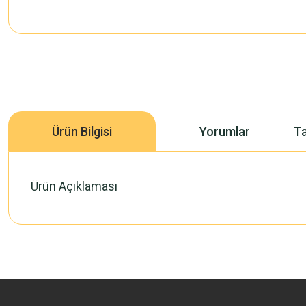
Ürün Bilgisi
Yorumlar
Ta
Ürün Açıklaması
Bu ürünün fiyat bilgisi, resim, ürün açıklamalarında ve diğer konularda 
Görüş ve önerileriniz için teşekkür ederiz.