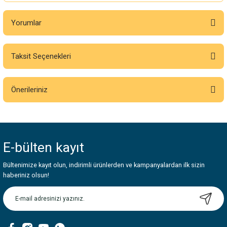
Yorumlar
Taksit Seçenekleri
Bu ürüne ilk yorumu siz yapın!
Önerileriniz
Yorum Yaz
Bu ürünün fiyat bilgisi, resim, ürün açıklamalarında ve diğer konularda
yetersiz gördüğünüz noktaları öneri formunu kullanarak tarafımıza
iletebilirsiniz.
E-bülten
kayıt
Görüş ve önerileriniz için teşekkür ederiz.
Bültenimize kayıt olun, indirimli ürünlerden ve kampanyalardan ilk sizin
Ürün resmi kalitesiz, bozuk veya görüntülenemiyor.
haberiniz olsun!
Ürün açıklamasında eksik bilgiler bulunuyor.
Ürün bilgilerinde hatalar bulunuyor.
Ürün fiyatı diğer sitelerden daha pahalı.