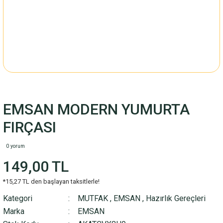
EMSAN MODERN YUMURTA
FIRÇASI
0 yorum
149,00 TL
*15,27 TL den başlayan taksitlerle!
Kategori
MUTFAK
,
EMSAN
,
Hazırlık Gereçleri
Marka
EMSAN