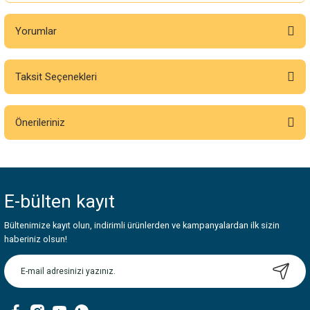
Yorumlar
Taksit Seçenekleri
Bu ürüne ilk yorumu siz yapın!
Önerileriniz
Yorum Yaz
Bu ürünün fiyat bilgisi, resim, ürün açıklamalarında ve diğer konularda
yetersiz gördüğünüz noktaları öneri formunu kullanarak tarafımıza
iletebilirsiniz.
E-bülten
kayıt
Görüş ve önerileriniz için teşekkür ederiz.
Bültenimize kayıt olun, indirimli ürünlerden ve kampanyalardan ilk sizin
Ürün resmi kalitesiz, bozuk veya görüntülenemiyor.
haberiniz olsun!
Ürün açıklamasında eksik bilgiler bulunuyor.
Ürün bilgilerinde hatalar bulunuyor.
Ürün fiyatı diğer sitelerden daha pahalı.