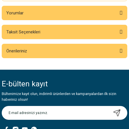
Yorumlar
Taksit Seçenekleri
Bu ürüne ilk yorumu siz yapın!
Önerileriniz
Yorum Yaz
Bu ürünün fiyat bilgisi, resim, ürün açıklamalarında ve diğer konularda
yetersiz gördüğünüz noktaları öneri formunu kullanarak tarafımıza
iletebilirsiniz.
E-bülten
kayıt
Görüş ve önerileriniz için teşekkür ederiz.
Bültenimize kayıt olun, indirimli ürünlerden ve kampanyalardan ilk sizin
Ürün resmi kalitesiz, bozuk veya görüntülenemiyor.
haberiniz olsun!
Ürün açıklamasında eksik bilgiler bulunuyor.
Ürün bilgilerinde hatalar bulunuyor.
Ürün fiyatı diğer sitelerden daha pahalı.