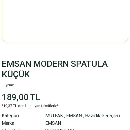
EMSAN MODERN SPATULA
KÜÇÜK
0 yorum
189,00 TL
*19,37 TL den başlayan taksitlerle!
Kategori
MUTFAK
,
EMSAN
,
Hazırlık Gereçleri
Marka
EMSAN