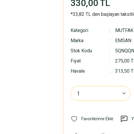
330,00 TL
*33,82 TL den başlayan taksitl
Kategori
MUTFAK
Marka
EMSAN
Stok Kodu
5QNQQN
Fiyat
275,00 T
Havale
313,50 TL
Y