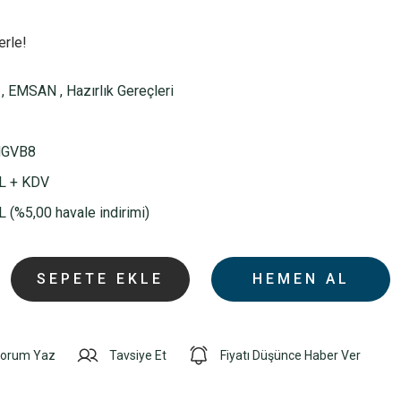
erle!
,
EMSAN
,
Hazırlık Gereçleri
GVB8
L + KDV
 (%5,00 havale indirimi)
SEPETE EKLE
HEMEN AL
orum Yaz
Tavsiye Et
Fiyatı Düşünce Haber Ver