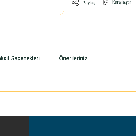
Karşılaştır
Paylaş
ksit Seçenekleri
Önerileriniz
yetersiz gördüğünüz noktaları öneri formunu kullanarak tarafımıza iletebilirsiniz
Bu ürüne ilk yorumu siz yapın!
Yorum Yaz