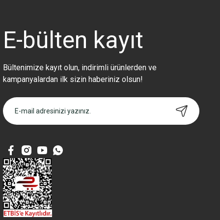
Ürün açıklamasında eksik bilgiler bulunuyor.
Ürün bilgilerinde hatalar bulunuyor.
Ürün fiyatı diğer sitelerden daha pahalı.
E-bülten
kayıt
Bu ürüne benzer farklı alternatifler olmalı.
Bültenimize kayıt olun, indirimli ürünlerden ve
kampanyalardan ilk sizin haberiniz olsun!