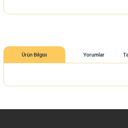
Ürün Bilgisi
Yorumlar
Ta
Bu ürünün fiyat bilgisi, resim, ürün açıklamalarında ve diğer konularda 
Görüş ve önerileriniz için teşekkür ederiz.
Ürün resmi kalitesiz, bozuk veya görüntülenemiyor.