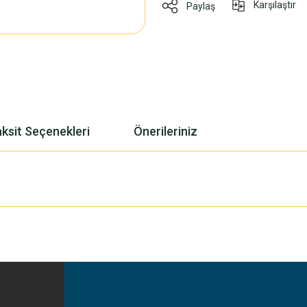
Karşılaştır
Paylaş
ksit Seçenekleri
Önerileriniz
yetersiz gördüğünüz noktaları öneri formunu kullanarak tarafımıza iletebilirsiniz
Bu ürüne ilk yorumu siz yapın!
Yorum Yaz