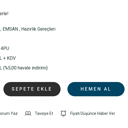
erle!
,
EMSAN
,
Hazırlık Gereçleri
14PU
L + KDV
 (%5,00 havale indirimi)
SEPETE EKLE
HEMEN AL
orum Yaz
Tavsiye Et
Fiyatı Düşünce Haber Ver