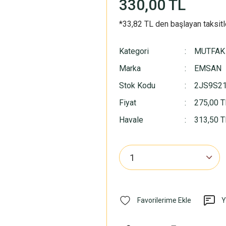
330,00 TL
*33,82 TL den başlayan taksitl
Kategori
MUTFAK
Marka
EMSAN
Stok Kodu
2JS9S2
Fiyat
275,00 T
Havale
313,50 TL
Y