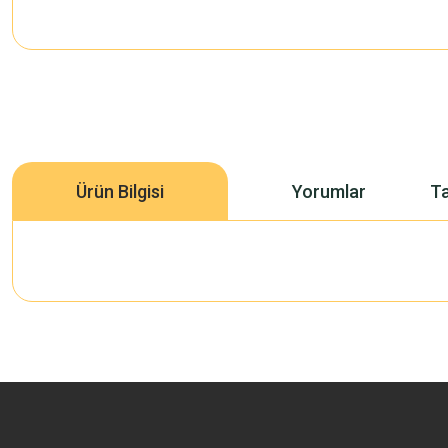
Ürün Bilgisi
Yorumlar
Ta
Bu ürünün fiyat bilgisi, resim, ürün açıklamalarında ve diğer konularda 
Görüş ve önerileriniz için teşekkür ederiz.
Ürün resmi kalitesiz, bozuk veya görüntülenemiyor.