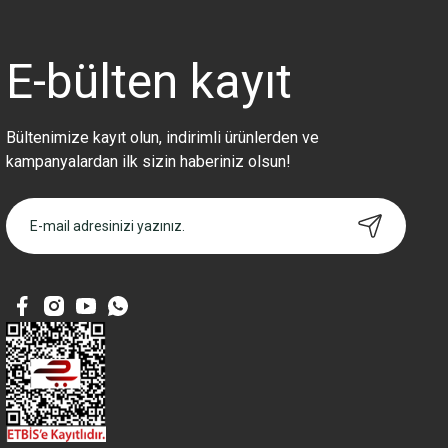
Ürün açıklamasında eksik bilgiler bulunuyor.
Ürün bilgilerinde hatalar bulunuyor.
Ürün fiyatı diğer sitelerden daha pahalı.
E-bülten
kayıt
Bu ürüne benzer farklı alternatifler olmalı.
Bültenimize kayıt olun, indirimli ürünlerden ve
kampanyalardan ilk sizin haberiniz olsun!