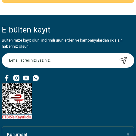
Bu ürünün fiyat bilgisi, resim, ürün açıklamalarında ve diğer konularda
yetersiz gördüğünüz noktaları öneri formunu kullanarak tarafımıza
iletebilirsiniz.
E-bülten
kayıt
Görüş ve önerileriniz için teşekkür ederiz.
Bültenimize kayıt olun, indirimli ürünlerden ve kampanyalardan ilk sizin
Ürün resmi kalitesiz, bozuk veya görüntülenemiyor.
haberiniz olsun!
Ürün açıklamasında eksik bilgiler bulunuyor.
Ürün bilgilerinde hatalar bulunuyor.
Ürün fiyatı diğer sitelerden daha pahalı.
Bu ürüne benzer farklı alternatifler olmalı.
Gönder
Kurumsal