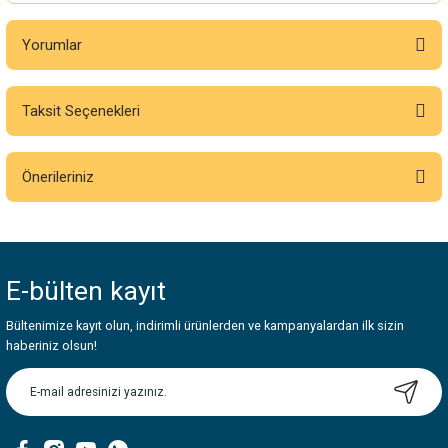
Yorumlar
Taksit Seçenekleri
Bu ürüne ilk yorumu siz yapın!
Önerileriniz
Yorum Yaz
Bu ürünün fiyat bilgisi, resim, ürün açıklamalarında ve diğer konularda
yetersiz gördüğünüz noktaları öneri formunu kullanarak tarafımıza
iletebilirsiniz.
E-bülten
kayıt
Görüş ve önerileriniz için teşekkür ederiz.
Bültenimize kayıt olun, indirimli ürünlerden ve kampanyalardan ilk sizin
Ürün resmi kalitesiz, bozuk veya görüntülenemiyor.
haberiniz olsun!
Ürün açıklamasında eksik bilgiler bulunuyor.
Ürün bilgilerinde hatalar bulunuyor.
Ürün fiyatı diğer sitelerden daha pahalı.