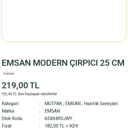
EMSAN MODERN ÇIRPICI 25 CM
0 yorum
219,00 TL
*22,45 TL den başlayan taksitlerle!
Kategori
MUTFAK
,
EMSAN
,
Hazırlık Gereçleri
Marka
EMSAN
Stok Kodu
65X64R3JWY
Fiyat
182,50 TL + KDV