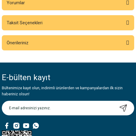
Yorumlar
Taksit Seçenekleri
Bu ürüne ilk yorumu siz yapın!
Önerileriniz
Yorum Yaz
Bu ürünün fiyat bilgisi, resim, ürün açıklamalarında ve diğer konularda
yetersiz gördüğünüz noktaları öneri formunu kullanarak tarafımıza
iletebilirsiniz.
E-bülten
kayıt
Görüş ve önerileriniz için teşekkür ederiz.
Bültenimize kayıt olun, indirimli ürünlerden ve kampanyalardan ilk sizin
Ürün resmi kalitesiz, bozuk veya görüntülenemiyor.
haberiniz olsun!
Ürün açıklamasında eksik bilgiler bulunuyor.
Ürün bilgilerinde hatalar bulunuyor.
Ürün fiyatı diğer sitelerden daha pahalı.
Bu ürüne benzer farklı alternatifler olmalı.