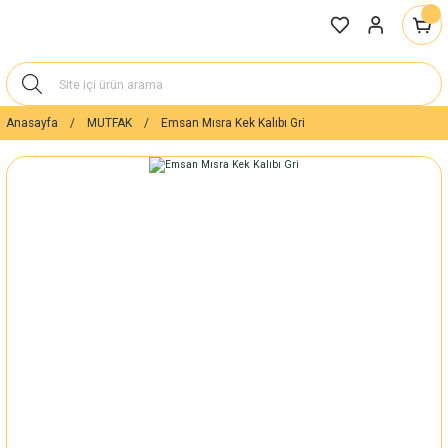
Anasayfa
MUTFAK
Emsan Mısra Kek Kalıbı Gri