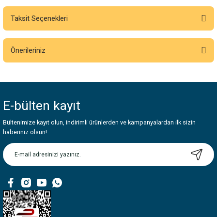
Taksit Seçenekleri
Bu ürüne ilk yorumu siz yapın!
Önerileriniz
Yorum Yaz
Bu ürünün fiyat bilgisi, resim, ürün açıklamalarında ve diğer konularda
yetersiz gördüğünüz noktaları öneri formunu kullanarak tarafımıza
iletebilirsiniz.
E-bülten
kayıt
Görüş ve önerileriniz için teşekkür ederiz.
Bültenimize kayıt olun, indirimli ürünlerden ve kampanyalardan ilk sizin
Ürün resmi kalitesiz, bozuk veya görüntülenemiyor.
haberiniz olsun!
Ürün açıklamasında eksik bilgiler bulunuyor.
Ürün bilgilerinde hatalar bulunuyor.
Ürün fiyatı diğer sitelerden daha pahalı.
Bu ürüne benzer farklı alternatifler olmalı.