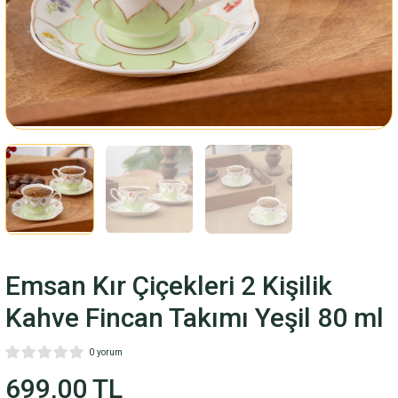
Fincan Takımı
ARI
M
LARI
RİSİ
Emsan Kır Çiçekleri 2 Kişilik
Kahve Fincan Takımı Yeşil 80 ml
0 yorum
699,00 TL