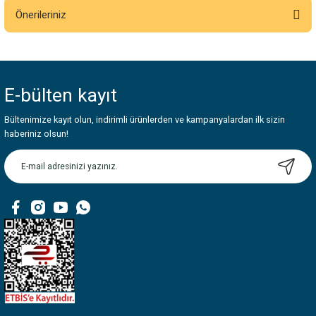
Önerileriniz
Yorum Yaz
Bu ürünün fiyat bilgisi, resim, ürün açıklamalarında ve diğer konularda
yetersiz gördüğünüz noktaları öneri formunu kullanarak tarafımıza
iletebilirsiniz.
E-bülten
kayıt
Görüş ve önerileriniz için teşekkür ederiz.
Bültenimize kayıt olun, indirimli ürünlerden ve kampanyalardan ilk sizin
Ürün resmi kalitesiz, bozuk veya görüntülenemiyor.
haberiniz olsun!
Ürün açıklamasında eksik bilgiler bulunuyor.
Ürün bilgilerinde hatalar bulunuyor.
Ürün fiyatı diğer sitelerden daha pahalı.
Bu ürüne benzer farklı alternatifler olmalı.
Gönder