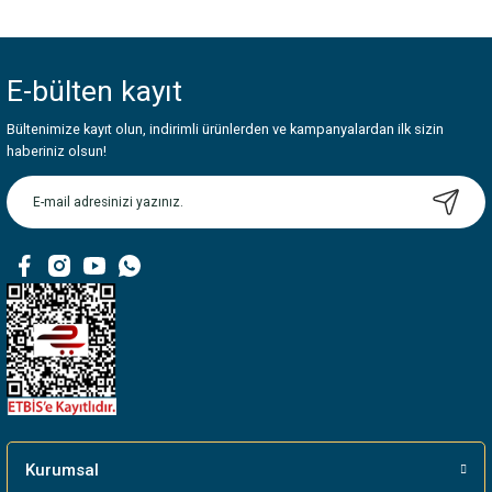
Bu ürünün fiyat bilgisi, resim, ürün açıklamalarında ve diğer konularda
yetersiz gördüğünüz noktaları öneri formunu kullanarak tarafımıza
iletebilirsiniz.
E-bülten
kayıt
Görüş ve önerileriniz için teşekkür ederiz.
Bültenimize kayıt olun, indirimli ürünlerden ve kampanyalardan ilk sizin
Ürün resmi kalitesiz, bozuk veya görüntülenemiyor.
haberiniz olsun!
Ürün açıklamasında eksik bilgiler bulunuyor.
Ürün bilgilerinde hatalar bulunuyor.
Ürün fiyatı diğer sitelerden daha pahalı.
Bu ürüne benzer farklı alternatifler olmalı.
Gönder
Kurumsal