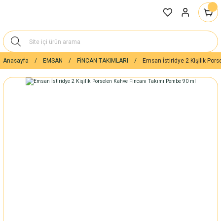
Anasayfa
EMSAN
FİNCAN TAKIMLARI
Emsan İstiridye 2 Kişilik Po