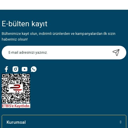
Bu ürünün fiyat bilgisi, resim, ürün açıklamalarında ve diğer konularda
yetersiz gördüğünüz noktaları öneri formunu kullanarak tarafımıza
iletebilirsiniz.
E-bülten
kayıt
Görüş ve önerileriniz için teşekkür ederiz.
Bültenimize kayıt olun, indirimli ürünlerden ve kampanyalardan ilk sizin
Ürün resmi kalitesiz, bozuk veya görüntülenemiyor.
haberiniz olsun!
Ürün açıklamasında eksik bilgiler bulunuyor.
Ürün bilgilerinde hatalar bulunuyor.
Ürün fiyatı diğer sitelerden daha pahalı.
Bu ürüne benzer farklı alternatifler olmalı.
Gönder
Kurumsal