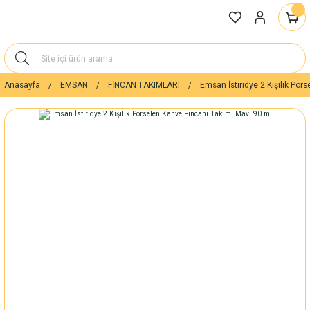
Anasayfa
EMSAN
FİNCAN TAKIMLARI
Emsan İstiridye 2 Kişilik Por