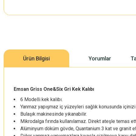
Ürün Bilgisi
Yorumlar
Ta
Emsan Griss One&Six Gri Kek Kalıbı
6 Modelli kek kalıbı.
Yanmaz yapışmaz iç yüzeyleri sağlık konusunda içinizi r
Bulaşık makinesinde yıkanabilir.
Mikrodalga fırında kullanılamaz. Direkt ateşle temas ett
Alüminyum döküm gövde, Quantanium 3 kat ve granit efe
Diğer yanmaz-yapışmazlara kıyasla çizilmeye karşı da