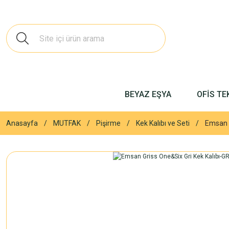
BEYAZ EŞYA
OFİS TE
Anasayfa
MUTFAK
Pişirme
Kek Kalıbı ve Seti
Emsan G