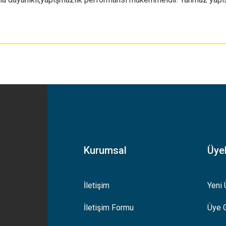
yetersiz gördüğünüz noktaları öneri formunu kullanarak tarafımıza iletebilirsiniz
Bu ürüne ilk yorumu siz yapın!
Yorum Yaz
Kurumsal
Üyel
İletişim
Yeni 
İletişim Formu
Üye G