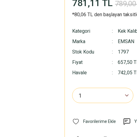
781,11 TL
789,00
*80,06 TL den başlayan taksitl
Kategori
Kek Kalıb
Marka
EMSAN
Stok Kodu
1797
Fiyat
657,50 T
Havale
742,05 TL
Y