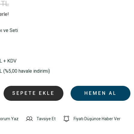
 TL
erle!
ı ve Seti
L + KDV
 (%5,00 havale indirimi)
SEPETE EKLE
HEMEN AL
orum Yaz
Tavsiye Et
Fiyatı Düşünce Haber Ver