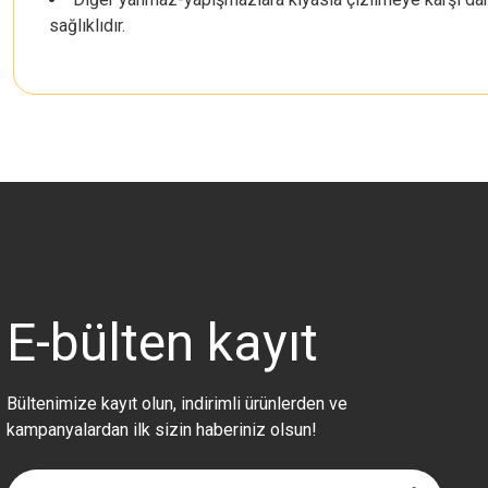
sağlıklıdır.
Bu ürünün fiyat bilgisi, resim, ürün açıklamalarında ve diğer konularda 
Görüş ve önerileriniz için teşekkür ederiz.
Ürün resmi kalitesiz, bozuk veya görüntülenemiyor.
Ürün açıklamasında eksik bilgiler bulunuyor.
Ürün bilgilerinde hatalar bulunuyor.
Ürün fiyatı diğer sitelerden daha pahalı.
E-bülten
kayıt
Bu ürüne benzer farklı alternatifler olmalı.
Bültenimize kayıt olun, indirimli ürünlerden ve
kampanyalardan ilk sizin haberiniz olsun!