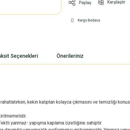
Karşılaştır
Paylaş
Kargo Bedava
ksit Seçenekleri
Önerileriniz
ahatlatırken, kekin kalıptan kolayca çıkmasını ve temizliği konu
irilmemelidir.
ktli yanmaz- yapışma kaplama özelliğine sahiptir.
ha dayanıklı,yapışmazlık performansı mükemmeldir. Yanmaz yapı