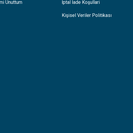
emi Unuttum
İptal İade Koşullari
Kişisel Veriler Politikası