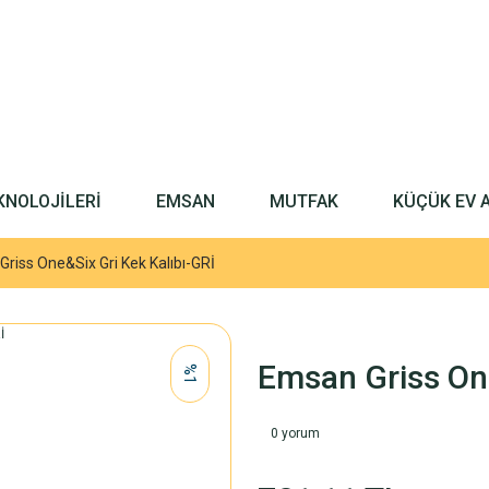
KNOLOJİLERİ
EMSAN
MUTFAK
KÜÇÜK EV 
riss One&Six Gri Kek Kalıbı-GRİ
Emsan Griss One
%1
0 yorum