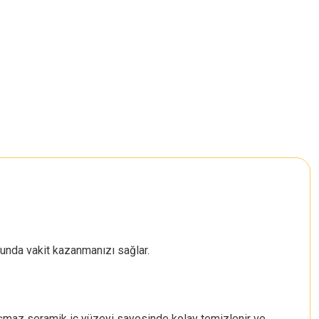
sunda vakit kazanmanızı sağlar.
şmaz seramik iç yüzeyi sayesinde kolay temizlenir ve