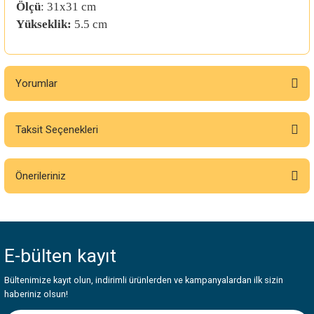
Ölçü
: 31x31 cm
Yükseklik:
5.5 cm
Yorumlar
Taksit Seçenekleri
Bu ürüne ilk yorumu siz yapın!
Önerileriniz
Yorum Yaz
Bu ürünün fiyat bilgisi, resim, ürün açıklamalarında ve diğer konularda
yetersiz gördüğünüz noktaları öneri formunu kullanarak tarafımıza
iletebilirsiniz.
E-bülten
kayıt
Görüş ve önerileriniz için teşekkür ederiz.
Bültenimize kayıt olun, indirimli ürünlerden ve kampanyalardan ilk sizin
Ürün resmi kalitesiz, bozuk veya görüntülenemiyor.
haberiniz olsun!
Ürün açıklamasında eksik bilgiler bulunuyor.