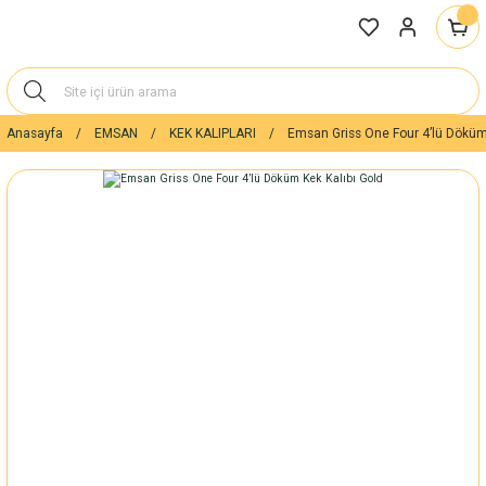
Anasayfa
EMSAN
KEK KALIPLARI
Emsan Griss One Four 4’lü Döküm 