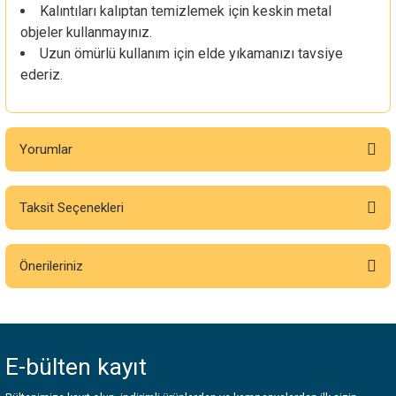
Kalıntıları kalıptan temizlemek için keskin metal
objeler kullanmayınız.
Uzun ömürlü kullanım için elde yıkamanızı tavsiye
ederiz.
Yorumlar
Taksit Seçenekleri
Bu ürüne ilk yorumu siz yapın!
Önerileriniz
Yorum Yaz
Bu ürünün fiyat bilgisi, resim, ürün açıklamalarında ve diğer konularda
yetersiz gördüğünüz noktaları öneri formunu kullanarak tarafımıza
iletebilirsiniz.
E-bülten
kayıt
Görüş ve önerileriniz için teşekkür ederiz.