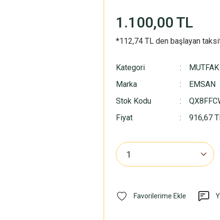
1.100,00 TL
*112,74 TL den başlayan taksit
Kategori
MUTFAK
Marka
EMSAN
Stok Kodu
QX8FFC
Fiyat
916,67 T
Y