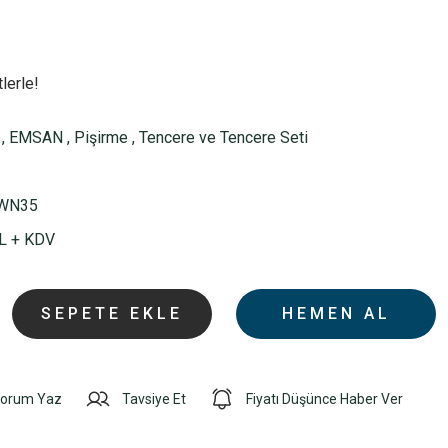
lerle!
,
EMSAN
,
Pişirme
,
Tencere ve Tencere Seti
WN35
L + KDV
SEPETE EKLE
HEMEN AL
orum Yaz
Tavsiye Et
Fiyatı Düşünce Haber Ver