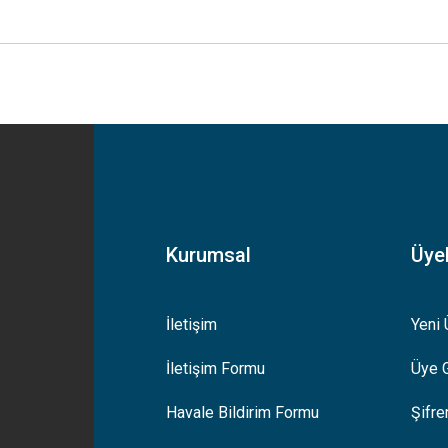
yetersiz gördüğünüz noktaları öneri formunu kullanarak tarafımıza iletebilirsiniz
Bu ürüne ilk yorumu siz yapın!
Yorum Yaz
Kurumsal
Üyel
İletişim
Yeni 
İletişim Formu
Üye G
Gönder
Havale Bildirim Formu
Şifr