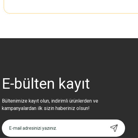
Bu ürünün fiyat bilgisi, resim, ürün açıklamalarında ve diğer konularda 
Görüş ve önerileriniz için teşekkür ederiz.
Ürün resmi kalitesiz, bozuk veya görüntülenemiyor.
Ürün açıklamasında eksik bilgiler bulunuyor.
Ürün bilgilerinde hatalar bulunuyor.
Ürün fiyatı diğer sitelerden daha pahalı.
E-bülten
kayıt
Bu ürüne benzer farklı alternatifler olmalı.
Bültenimize kayıt olun, indirimli ürünlerden ve
kampanyalardan ilk sizin haberiniz olsun!