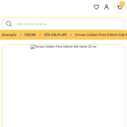
Anasayfa
EMSAN
KEK KALIPLARI
Emsan Golden Flora Döküm Kek K