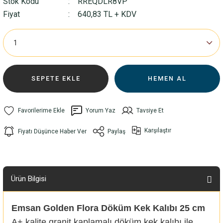
Stok Kodu
RREQDLR8VP
Fiyat
640,83 TL + KDV
SEPETE EKLE
HEMEN AL
Yorum Yaz
Tavsiye Et
Karşılaştır
Fiyatı Düşünce Haber Ver
Paylaş
Ürün Bilgisi
Emsan Golden Flora Döküm Kek Kalıbı 25 cm
A+ kalite granit kaplamalı döküm kek kalıbı ile