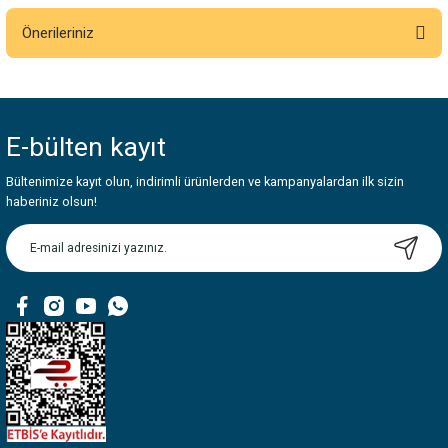
Önerileriniz
Yorum Yaz
Bu ürünün fiyat bilgisi, resim, ürün açıklamalarında ve diğer konularda
yetersiz gördüğünüz noktaları öneri formunu kullanarak tarafımıza
iletebilirsiniz.
E-bülten
kayıt
Görüş ve önerileriniz için teşekkür ederiz.
Bültenimize kayıt olun, indirimli ürünlerden ve kampanyalardan ilk sizin
Ürün resmi kalitesiz, bozuk veya görüntülenemiyor.
haberiniz olsun!
Ürün açıklamasında eksik bilgiler bulunuyor.
Ürün bilgilerinde hatalar bulunuyor.
Ürün fiyatı diğer sitelerden daha pahalı.
Bu ürüne benzer farklı alternatifler olmalı.
Gönder