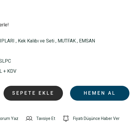
erle!
IPLARI
,
Kek Kalıbı ve Seti
,
MUTFAK
,
EMSAN
SLPC
L + KDV
SEPETE EKLE
HEMEN AL
orum Yaz
Tavsiye Et
Fiyatı Düşünce Haber Ver