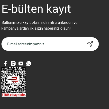
Ürün fiyatı diğer sitelerden daha pahalı.
E-bülten
kayıt
Bu ürüne benzer farklı alternatifler olmalı.
Bültenimize kayıt olun, indirimli ürünlerden ve
kampanyalardan ilk sizin haberiniz olsun!