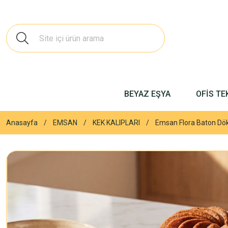
BEYAZ EŞYA
OFİS TE
Anasayfa
EMSAN
KEK KALIPLARI
Emsan Flora Baton Dök