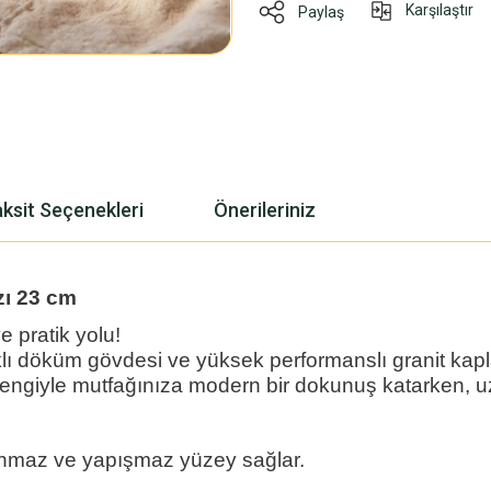
Karşılaştır
Paylaş
ksit Seçenekleri
Önerileriniz
zı 23 cm
 pratik yolu!
döküm gövdesi ve yüksek performanslı granit kaplama
 rengiyle mutfağınıza modern bir dokunuş katarken, uz
anmaz ve yapışmaz yüzey sağlar.