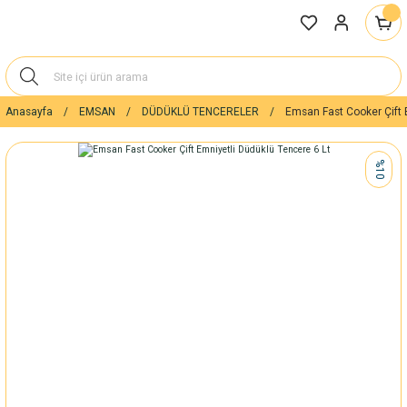
Anasayfa
EMSAN
DÜDÜKLÜ TENCERELER
Emsan Fast Cooker Çift 
%10