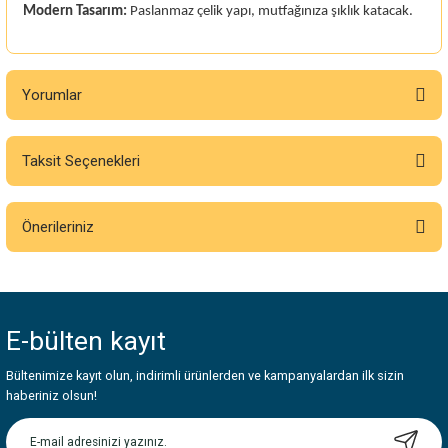
Modern Tasarım:
Paslanmaz çelik yapı, mutfağınıza şıklık katacak.
Yorumlar
Taksit Seçenekleri
Bu ürüne ilk yorumu siz yapın!
Önerileriniz
Yorum Yaz
Bu ürünün fiyat bilgisi, resim, ürün açıklamalarında ve diğer konularda
yetersiz gördüğünüz noktaları öneri formunu kullanarak tarafımıza
iletebilirsiniz.
E-bülten
kayıt
Görüş ve önerileriniz için teşekkür ederiz.
Bültenimize kayıt olun, indirimli ürünlerden ve kampanyalardan ilk sizin
Ürün resmi kalitesiz, bozuk veya görüntülenemiyor.
haberiniz olsun!
Ürün açıklamasında eksik bilgiler bulunuyor.
Ürün bilgilerinde hatalar bulunuyor.