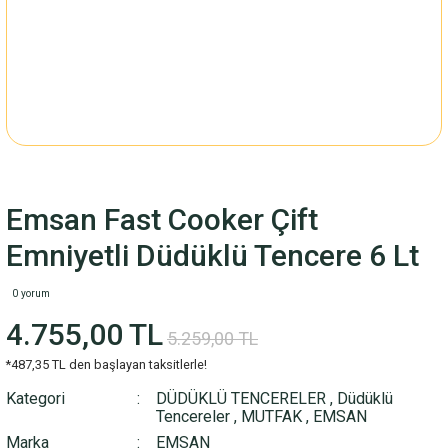
Emsan Fast Cooker Çift
Emniyetli Düdüklü Tencere 6 Lt
0 yorum
4.755,00 TL
5.259,00 TL
*487,35 TL den başlayan taksitlerle!
Kategori
DÜDÜKLÜ TENCERELER
,
Düdüklü
Tencereler
,
MUTFAK
,
EMSAN
Marka
EMSAN