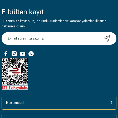
yetersiz gördüğünüz noktaları öneri formunu kullanarak tarafımıza
iletebilirsiniz.
E-bülten
kayıt
Görüş ve önerileriniz için teşekkür ederiz.
Bültenimize kayıt olun, indirimli ürünlerden ve kampanyalardan ilk sizin
Ürün resmi kalitesiz, bozuk veya görüntülenemiyor.
haberiniz olsun!
Ürün açıklamasında eksik bilgiler bulunuyor.
Ürün bilgilerinde hatalar bulunuyor.
Ürün fiyatı diğer sitelerden daha pahalı.
Bu ürüne benzer farklı alternatifler olmalı.
Gönder
Kurumsal