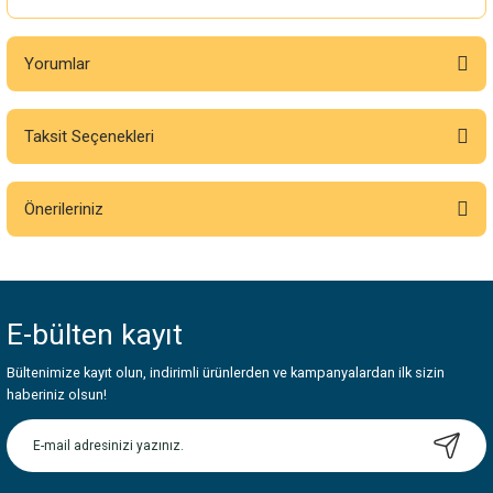
Yorumlar
Taksit Seçenekleri
Bu ürüne ilk yorumu siz yapın!
Önerileriniz
Yorum Yaz
Bu ürünün fiyat bilgisi, resim, ürün açıklamalarında ve diğer konularda
yetersiz gördüğünüz noktaları öneri formunu kullanarak tarafımıza
iletebilirsiniz.
E-bülten
kayıt
Görüş ve önerileriniz için teşekkür ederiz.
Bültenimize kayıt olun, indirimli ürünlerden ve kampanyalardan ilk sizin
Ürün resmi kalitesiz, bozuk veya görüntülenemiyor.
haberiniz olsun!
Ürün açıklamasında eksik bilgiler bulunuyor.
Ürün bilgilerinde hatalar bulunuyor.
Ürün fiyatı diğer sitelerden daha pahalı.