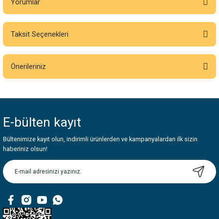
Yorumlar
Taksit Seçenekleri
Bu ürüne ilk yorumu siz yapın!
Önerileriniz
Yorum Yaz
Bu ürünün fiyat bilgisi, resim, ürün açıklamalarında ve diğer konularda
yetersiz gördüğünüz noktaları öneri formunu kullanarak tarafımıza
iletebilirsiniz.
E-bülten
kayıt
Görüş ve önerileriniz için teşekkür ederiz.
Bültenimize kayıt olun, indirimli ürünlerden ve kampanyalardan ilk sizin
Ürün resmi kalitesiz, bozuk veya görüntülenemiyor.
haberiniz olsun!
Ürün açıklamasında eksik bilgiler bulunuyor.
Ürün bilgilerinde hatalar bulunuyor.
Ürün fiyatı diğer sitelerden daha pahalı.
Bu ürüne benzer farklı alternatifler olmalı.