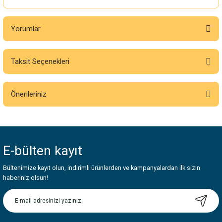
Yorumlar
Taksit Seçenekleri
Bu ürüne ilk yorumu siz yapın!
Önerileriniz
Yorum Yaz
Bu ürünün fiyat bilgisi, resim, ürün açıklamalarında ve diğer konularda
yetersiz gördüğünüz noktaları öneri formunu kullanarak tarafımıza
iletebilirsiniz.
E-bülten
kayıt
Görüş ve önerileriniz için teşekkür ederiz.
Bültenimize kayıt olun, indirimli ürünlerden ve kampanyalardan ilk sizin
Ürün resmi kalitesiz, bozuk veya görüntülenemiyor.
haberiniz olsun!
Ürün açıklamasında eksik bilgiler bulunuyor.
Ürün bilgilerinde hatalar bulunuyor.
Ürün fiyatı diğer sitelerden daha pahalı.