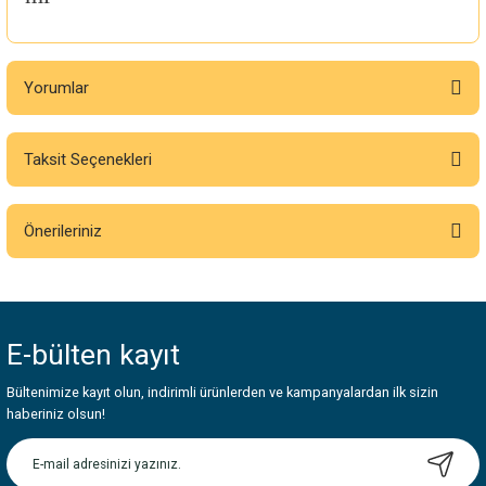
Yorumlar
Taksit Seçenekleri
Bu ürüne ilk yorumu siz yapın!
Önerileriniz
Yorum Yaz
Bu ürünün fiyat bilgisi, resim, ürün açıklamalarında ve diğer konularda
yetersiz gördüğünüz noktaları öneri formunu kullanarak tarafımıza
iletebilirsiniz.
E-bülten
kayıt
Görüş ve önerileriniz için teşekkür ederiz.
Bültenimize kayıt olun, indirimli ürünlerden ve kampanyalardan ilk sizin
Ürün resmi kalitesiz, bozuk veya görüntülenemiyor.
haberiniz olsun!
Ürün açıklamasında eksik bilgiler bulunuyor.
Ürün bilgilerinde hatalar bulunuyor.