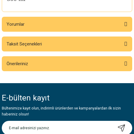
Yorumlar
Taksit Seçenekleri
Bu ürüne ilk yorumu siz yapın!
Önerileriniz
Yorum Yaz
Bu ürünün fiyat bilgisi, resim, ürün açıklamalarında ve diğer konularda
yetersiz gördüğünüz noktaları öneri formunu kullanarak tarafımıza
iletebilirsiniz.
E-bülten
kayıt
Görüş ve önerileriniz için teşekkür ederiz.
Bültenimize kayıt olun, indirimli ürünlerden ve kampanyalardan ilk sizin
Ürün resmi kalitesiz, bozuk veya görüntülenemiyor.
haberiniz olsun!
Ürün açıklamasında eksik bilgiler bulunuyor.
Ürün bilgilerinde hatalar bulunuyor.