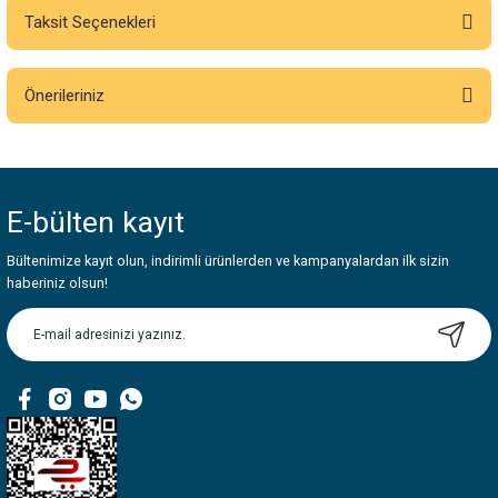
Taksit Seçenekleri
Bu ürüne ilk yorumu siz yapın!
Önerileriniz
Yorum Yaz
Bu ürünün fiyat bilgisi, resim, ürün açıklamalarında ve diğer konularda
yetersiz gördüğünüz noktaları öneri formunu kullanarak tarafımıza
iletebilirsiniz.
E-bülten
kayıt
Görüş ve önerileriniz için teşekkür ederiz.
Bültenimize kayıt olun, indirimli ürünlerden ve kampanyalardan ilk sizin
Ürün resmi kalitesiz, bozuk veya görüntülenemiyor.
haberiniz olsun!
Ürün açıklamasında eksik bilgiler bulunuyor.
Ürün bilgilerinde hatalar bulunuyor.
Ürün fiyatı diğer sitelerden daha pahalı.
Bu ürüne benzer farklı alternatifler olmalı.