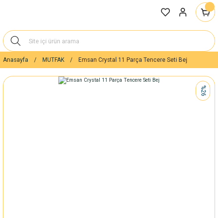
Anasayfa
MUTFAK
Emsan Crystal 11 Parça Tencere Seti Bej
%26