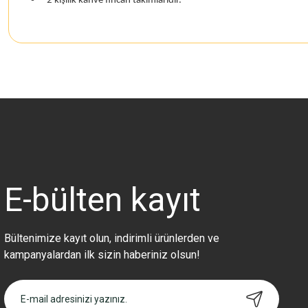
2 kişilik kahve fincan takımlarıdır.
Bu ürünün fiyat bilgisi, resim, ürün açıklamalarında ve diğer konularda 
Görüş ve önerileriniz için teşekkür ederiz.
Ürün resmi kalitesiz, bozuk veya görüntülenemiyor.
Ürün açıklamasında eksik bilgiler bulunuyor.
Ürün bilgilerinde hatalar bulunuyor.
Ürün fiyatı diğer sitelerden daha pahalı.
E-bülten
kayıt
Bu ürüne benzer farklı alternatifler olmalı.
Bültenimize kayıt olun, indirimli ürünlerden ve
kampanyalardan ilk sizin haberiniz olsun!