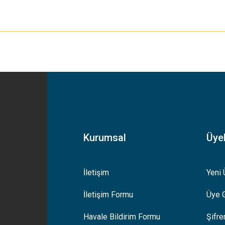
yetersiz gördüğünüz noktaları öneri formunu kullanarak tarafımıza iletebilirsiniz
Bu ürüne ilk yorumu siz yapın!
Yorum Yaz
Kurumsal
Üyel
İletişim
Yeni 
İletişim Formu
Üye G
Gönder
Havale Bildirim Formu
Şifr