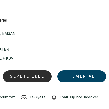
erle!
,
EMSAN
5LKN
L + KDV
SEPETE EKLE
HEMEN AL
orum Yaz
Tavsiye Et
Fiyatı Düşünce Haber Ver