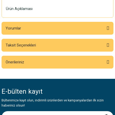
Ürün Açıklaması
Yorumlar
Taksit Seçenekleri
Bu ürüne ilk yorumu siz yapın!
Önerileriniz
Yorum Yaz
Bu ürünün fiyat bilgisi, resim, ürün açıklamalarında ve diğer konularda
yetersiz gördüğünüz noktaları öneri formunu kullanarak tarafımıza
iletebilirsiniz.
E-bülten
kayıt
Görüş ve önerileriniz için teşekkür ederiz.
Bültenimize kayıt olun, indirimli ürünlerden ve kampanyalardan ilk sizin
Ürün resmi kalitesiz, bozuk veya görüntülenemiyor.
haberiniz olsun!
Ürün açıklamasında eksik bilgiler bulunuyor.