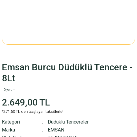
Emsan Burcu Düdüklü Tencere -
8Lt
0 yorum
2.649,00 TL
*271,50 TL den başlayan taksitlerle!
Kategori
Düdüklü Tencereler
Marka
EMSAN