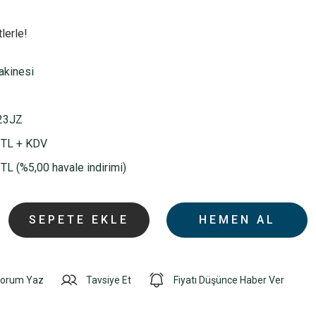
lerle!
akinesi
23JZ
 TL + KDV
TL (%5,00 havale indirimi)
SEPETE EKLE
HEMEN AL
orum Yaz
Tavsiye Et
Fiyatı Düşünce Haber Ver