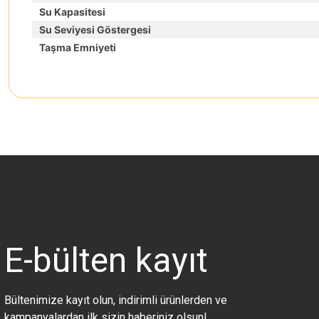
Su Kapasitesi
Su Seviyesi Göstergesi
Taşma Emniyeti
Bu ürünün fiyat bilgisi, resim, ürün açıklamalarında ve diğer konularda 
Görüş ve önerileriniz için teşekkür ederiz.
Ürün resmi kalitesiz, bozuk veya görüntülenemiyor.
Ürün açıklamasında eksik bilgiler bulunuyor.
Ürün bilgilerinde hatalar bulunuyor.
Ürün fiyatı diğer sitelerden daha pahalı.
E-bülten
kayıt
Bu ürüne benzer farklı alternatifler olmalı.
Bültenimize kayıt olun, indirimli ürünlerden ve
kampanyalardan ilk sizin haberiniz olsun!