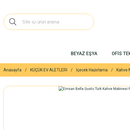
BEYAZ EŞYA
OFİS TE
Anasayfa
KÜÇÜK EV ALETLERİ
İçecek Hazırlama
Kahve 