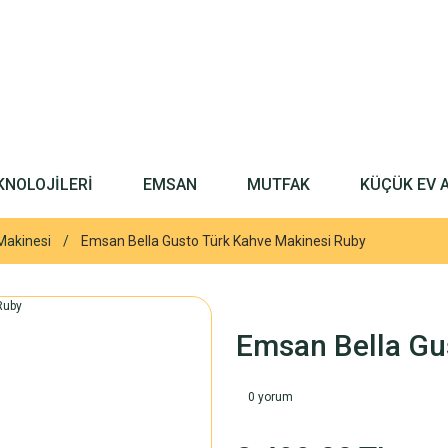
KNOLOJİLERİ
EMSAN
MUTFAK
KÜÇÜK EV 
Makinesi
Emsan Bella Gusto Türk Kahve Makinesi Ruby
Emsan Bella Gu
0 yorum