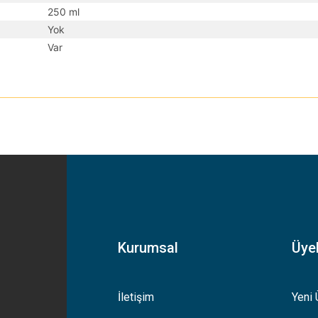
250 ml
Yok
Var
yetersiz gördüğünüz noktaları öneri formunu kullanarak tarafımıza iletebilirsiniz
Bu ürüne ilk yorumu siz yapın!
Yorum Yaz
Kurumsal
Üyel
İletişim
Yeni 