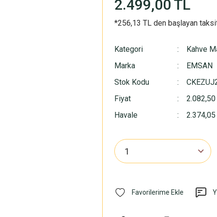
2.499,00 TL
*256,13 TL den başlayan taksit
Kategori
Kahve M
Marka
EMSAN
Stok Kodu
CKEZUJ
Fiyat
2.082,50
Havale
2.374,05 
Y