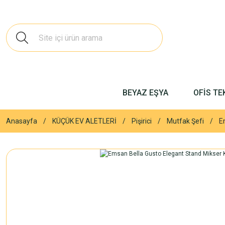
BEYAZ EŞYA
OFİS TE
Anasayfa
KÜÇÜK EV ALETLERİ
Pişirici
Mutfak Şefi
E