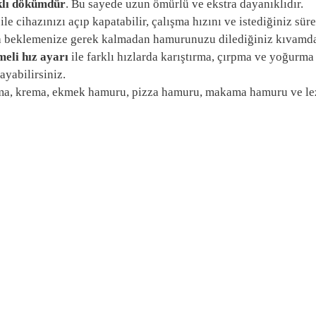
klı dökümdür
. Bu sayede uzun ömürlü ve ekstra dayanıklıdır.
ile cihazınızı açıp kapatabilir, çalışma hızını ve istediğiniz sü
a beklemenize gerek kalmadan hamurunuzu dilediğiniz kıvamda 
eli hız ayarı
ile farklı hızlarda karıştırma, çırpma ve yoğurma 
ayabilirsiniz.
pma, krema, ekmek hamuru, pizza hamuru, makama hamuru ve lez