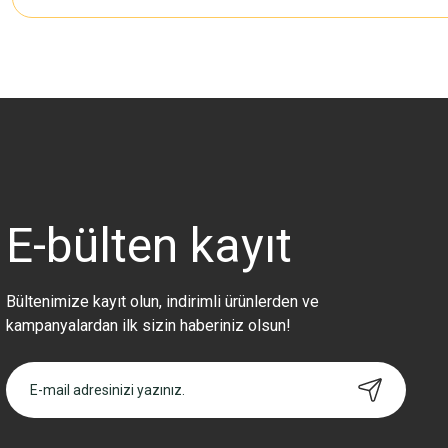
Bu ürünün fiyat bilgisi, resim, ürün açıklamalarında ve diğer konularda 
Görüş ve önerileriniz için teşekkür ederiz.
Ürün resmi kalitesiz, bozuk veya görüntülenemiyor.
Ürün açıklamasında eksik bilgiler bulunuyor.
Ürün bilgilerinde hatalar bulunuyor.
Ürün fiyatı diğer sitelerden daha pahalı.
E-bülten
kayıt
Bu ürüne benzer farklı alternatifler olmalı.
Bültenimize kayıt olun, indirimli ürünlerden ve
kampanyalardan ilk sizin haberiniz olsun!