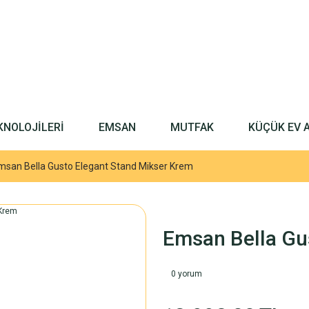
KNOLOJİLERİ
EMSAN
MUTFAK
KÜÇÜK EV 
msan Bella Gusto Elegant Stand Mikser Krem
Emsan Bella Gu
0 yorum