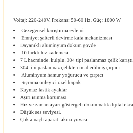
Voltaj: 220-240V, Frekans: 50-60 Hz, Güç: 1800 W
Gezegensel karıştırma eylemi
Emniyet şalterli devirme kafa mekanizması
Dayanıklı aluminyum döküm gövde
10 farklı hız kademesi
7 L hacminde, kulplu, 304 tipi paslanmaz çelik karışt
304 tipi paslanmaz çelikten imal edilmiş çırpıcı
Aluminyum hamur yoğurucu ve çırpıcı
Sıçrama önleyici özel kapak
Kaymaz lastik ayaklar
Aşırı ısınma koruması
Hız ve zaman ayarı göstergeli dokunmatik dijital ekr
Düşük ses seviyesi.
Çok amaçlı aparat takma yuvası