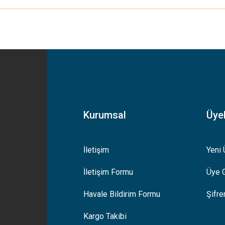
yetersiz gördüğünüz noktaları öneri formunu kullanarak tarafımıza iletebilirsiniz
Bu ürüne ilk yorumu siz yapın!
Yorum Yaz
Kurumsal
Üyel
İletişim
Yeni 
İletişim Formu
Üye G
Gönder
Havale Bildirim Formu
Şifr
Kargo Takibi