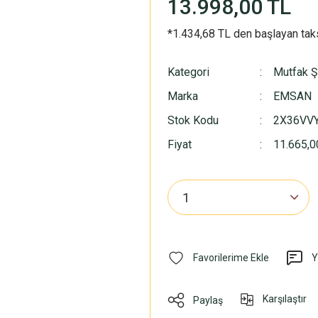
13.998,00 TL
*1.434,68 TL den başlayan taks
Kategori
Mutfak Ş
Marka
EMSAN
Stok Kodu
2X36VV
Fiyat
11.665,0
Y
Karşılaştır
Paylaş