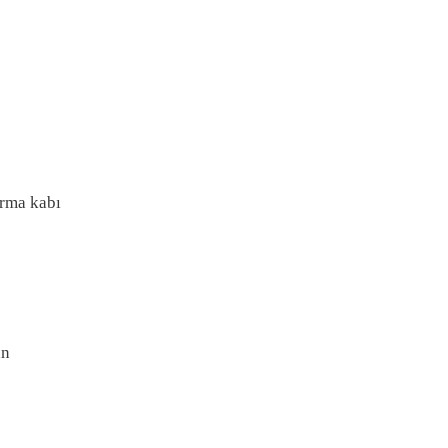
ırma kabı
an