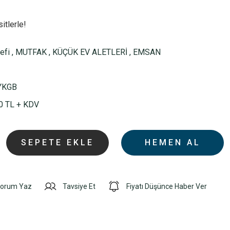
itlerle!
efi
,
MUTFAK
,
KÜÇÜK EV ALETLERİ
,
EMSAN
YKGB
0 TL + KDV
SEPETE EKLE
HEMEN AL
orum Yaz
Tavsiye Et
Fiyatı Düşünce Haber Ver