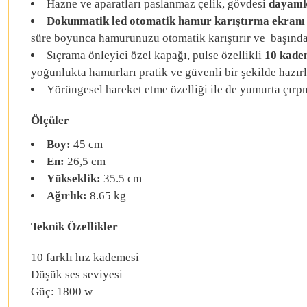
Hazne ve aparatları paslanmaz çelik, gövdesi
dayanı
Dokunmatik led otomatik hamur karıştırma ekranı
süre boyunca hamurunuzu otomatik karıştırır ve başınd
Sıçrama önleyici özel kapağı, pulse özellikli
10 kadem
yoğunlukta hamurları pratik ve güvenli bir şekilde hazırl
Yörüngesel hareket etme özelliği ile de yumurta çır
Ölçüler
Boy:
45 cm
En:
26,5 cm
Yükseklik:
35.5 cm
Ağırlık:
8.65 kg
Teknik Özellikler
10 farklı hız kademesi
Düşük ses seviyesi
Güç: 1800 w