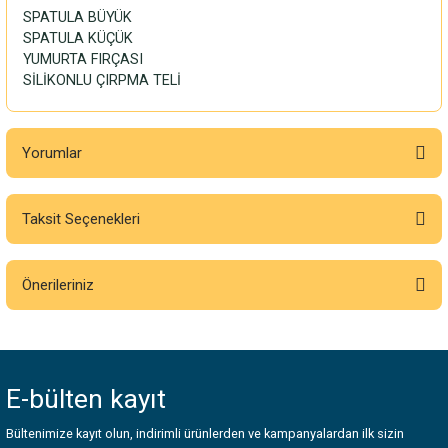
SPATULA BÜYÜK
SPATULA KÜÇÜK
YUMURTA FIRÇASI
SİLİKONLU ÇIRPMA TELİ
Yorumlar
Taksit Seçenekleri
Bu ürüne ilk yorumu siz yapın!
Önerileriniz
Yorum Yaz
Bu ürünün fiyat bilgisi, resim, ürün açıklamalarında ve diğer konularda
yetersiz gördüğünüz noktaları öneri formunu kullanarak tarafımıza
iletebilirsiniz.
E-bülten
kayıt
Görüş ve önerileriniz için teşekkür ederiz.
Bültenimize kayıt olun, indirimli ürünlerden ve kampanyalardan ilk sizin