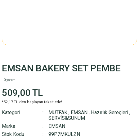
EMSAN BAKERY SET PEMBE
0 yorum
509,00 TL
*52,17 TL den başlayan taksitlerle!
Kategori
MUTFAK
,
EMSAN
,
Hazırlık Gereçleri
,
SERVİS&SUNUM
Marka
EMSAN
Stok Kodu
99P7MKULZN