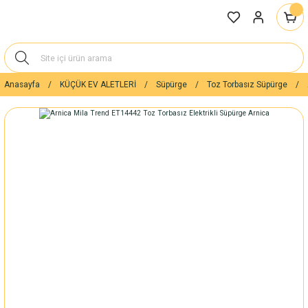
Anasayfa
KÜÇÜK EV ALETLERİ
Süpürge
Toz Torbasız Süpürge