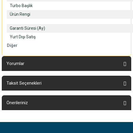
Turbo Başlık
Ürün Rengi
Garanti Süresi (Ay)
Yurt Dışı Satış
Diğer
Yorumlar
Taksit Seçenekleri
Bu ürüne ilk yorumu siz yapın!
Önerileriniz
Yorum Yaz
Bu ürünün fiyat bilgisi, resim, ürün açıklamalarında ve diğer konularda
yetersiz gördüğünüz noktaları öneri formunu kullanarak tarafımıza
iletebilirsiniz.