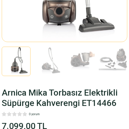
Fincan Takımı
ARI
M
LARI
RİSİ
Arnica Mika Torbasız Elektrikli
Süpürge Kahverengi ET14466
0 yorum
7.099,00 TL