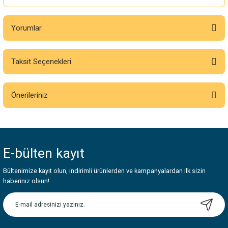
Yorumlar
Taksit Seçenekleri
Bu ürüne ilk yorumu siz yapın!
Önerileriniz
Yorum Yaz
Bu ürünün fiyat bilgisi, resim, ürün açıklamalarında ve diğer konularda
yetersiz gördüğünüz noktaları öneri formunu kullanarak tarafımıza
iletebilirsiniz.
E-bülten
kayıt
Görüş ve önerileriniz için teşekkür ederiz.
Bültenimize kayıt olun, indirimli ürünlerden ve kampanyalardan ilk sizin
Ürün resmi kalitesiz, bozuk veya görüntülenemiyor.
haberiniz olsun!
Ürün açıklamasında eksik bilgiler bulunuyor.
Ürün bilgilerinde hatalar bulunuyor.
Ürün fiyatı diğer sitelerden daha pahalı.