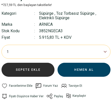
*727,59 TL den başlayan taksitlerle!
Kategori
Süpürge
,
Toz Torbasız Süpürge
,
Elektrikli Süpürge
Marka
ARNİCA
Stok Kodu
3852NGECA3
Fiyat
5.915,83 TL + KDV
SEPETE EKLE
HEMEN AL
Yorum Yaz
Tavsiye Et
Karşılaştır
Fiyatı Düşünce Haber Ver
Paylaş