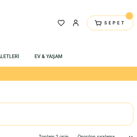
SEPET
ALETLERİ
EV & YAŞAM
Toplam 2 ürün