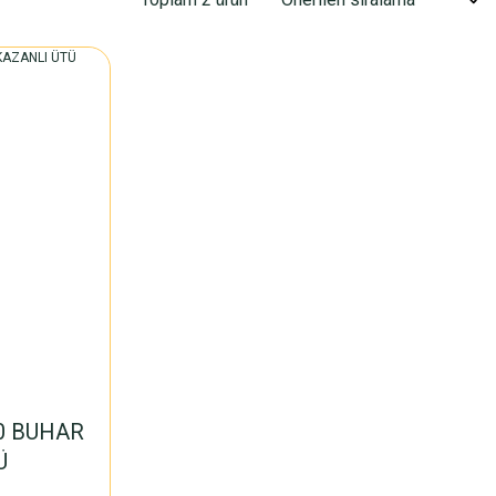
0 BUHAR
Ü