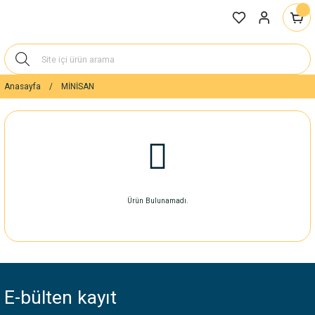
Anasayfa
MİNİSAN
Ürün Bulunamadı.
E-bülten
kayıt