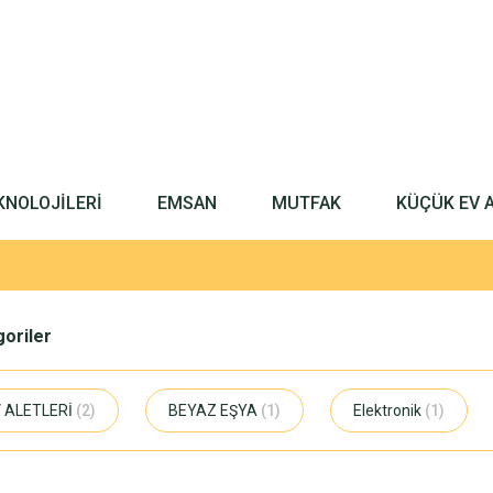
KNOLOJİLERİ
EMSAN
MUTFAK
KÜÇÜK EV 
egoriler
 ALETLERİ
(2)
BEYAZ EŞYA
(1)
Elektronik
(1)