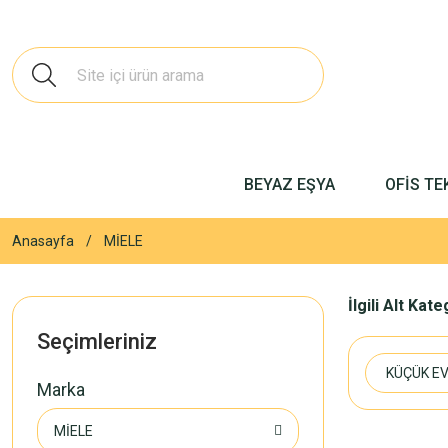
BEYAZ EŞYA
OFİS TE
Anasayfa
MİELE
İlgili Alt Kat
Seçimleriniz
KÜÇÜK EV
Marka
MİELE