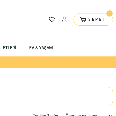
SEPET
ALETLERİ
EV & YAŞAM
Toplam 2 ürün