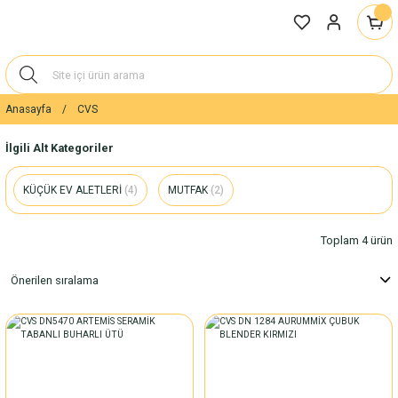
Anasayfa
CVS
İlgili Alt Kategoriler
KÜÇÜK EV ALETLERİ
(4)
MUTFAK
(2)
Toplam 4 ürün