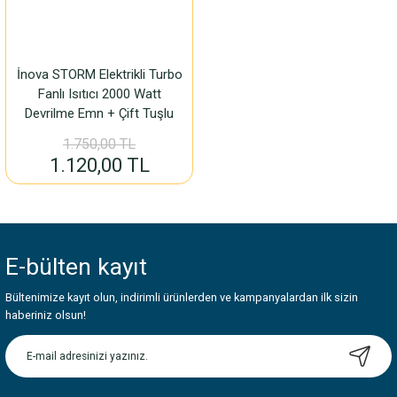
Fincan Takımı
İnova STORM Elektrikli Turbo
Fanlı Isıtıcı 2000 Watt
ARI
Devrilme Emn + Çift Tuşlu
1.750,00 TL
M
1.120,00 TL
LARI
RİSİ
E-bülten
kayıt
Bültenimize kayıt olun, indirimli ürünlerden ve kampanyalardan ilk sizin
haberiniz olsun!