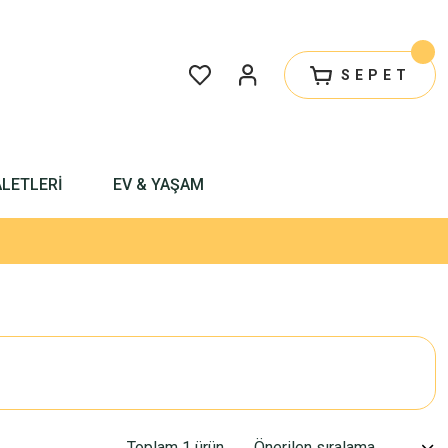
SEPET
ALETLERİ
EV & YAŞAM
Toplam 1 ürün