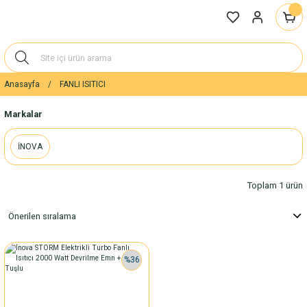
Anasayfa
FANLI ISITICI
Markalar
İNOVA
Toplam 1 ürün
%36