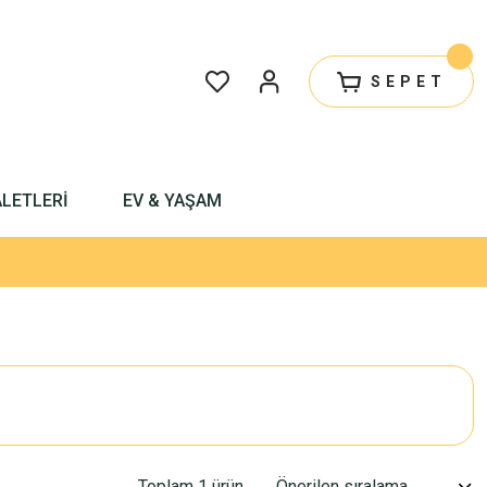
SEPET
ALETLERİ
EV & YAŞAM
Toplam 1 ürün