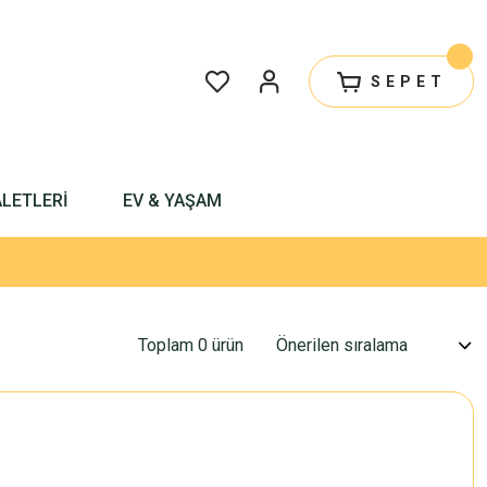
SEPET
ALETLERİ
EV & YAŞAM
Toplam 0 ürün